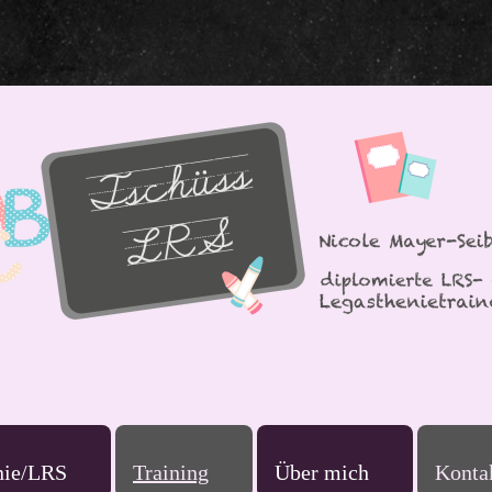
nie/LRS
Training
Über mich
Konta