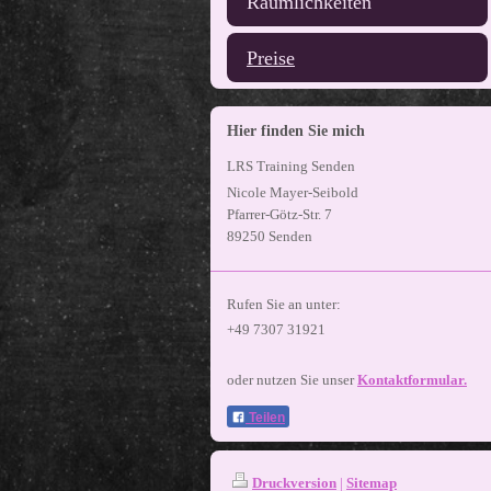
Räumlichkeiten
Preise
Hier finden Sie mich
LRS Training Senden
Nicole Mayer-Seibold
Pfarrer-Götz-Str. 7
89250
Senden
Rufen Sie an unter:
+49 7307 31921
oder nutzen Sie unser
Kontaktformular.
Teilen
Druckversion
|
Sitemap