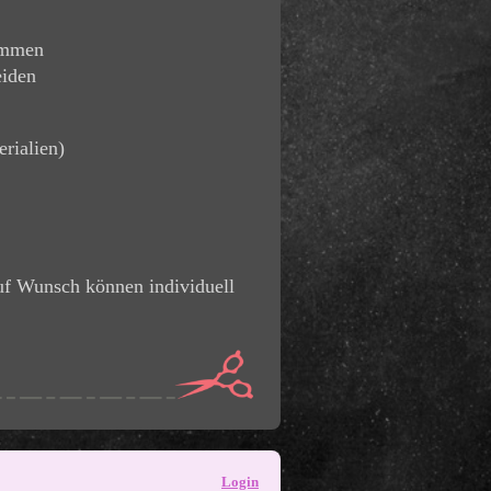
ommen
eiden
rialien)
Auf Wunsch können individuell
Login